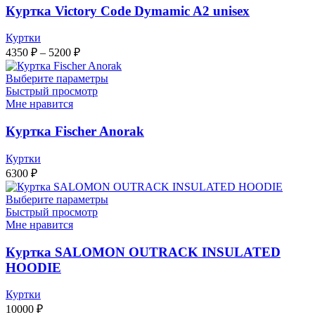
Куртка Victory Code Dymamic A2 unisex
Куртки
Диапазон
4350
₽
–
5200
₽
цен:
4350 ₽
Выберите параметры
–
Быстрый просмотр
Мне нравится
5200 ₽
Куртка Fischer Anorak
Куртки
6300
₽
Выберите параметры
Быстрый просмотр
Мне нравится
Куртка SALOMON OUTRACK INSULATED
HOODIE
Куртки
10000
₽