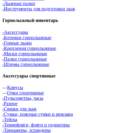
-Лыжные палки
-Инструменты для подготовки лыж
Горнолыжный инвентарь
-Аксессуары
-Ботинки горнолыжные
-Горные лыжи
-Крепления горнолыжные
-Маски горнолыжные
-Палки горнолыжные
-Шлемы горнолыжные
Аксессуары спортивные
—
Камусы
—
Очки спортивные
-Пульсометры, часы
-Разное
-Связки для лыж
-Сумки, поясные сумки и рюкзаки
-Тейпы
-Термофляги, фляги и гидраторы
-Тренажеры, эспандеры