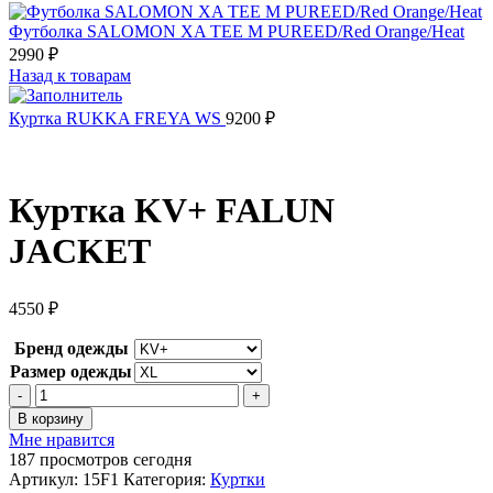
Футболка SALOMON XA TEE M PUREED/Red Orange/Heat
2990
₽
Назад к товарам
Куртка RUKKA FREYA WS
9200
₽
Куртка KV+ FALUN
JACKET
4550
₽
Бренд одежды
Размер одежды
Количество
товара
В корзину
Куртка
Мне нравится
KV+
187
просмотров сегодня
FALUN
Артикул:
15F1
Категория:
Куртки
JACKET