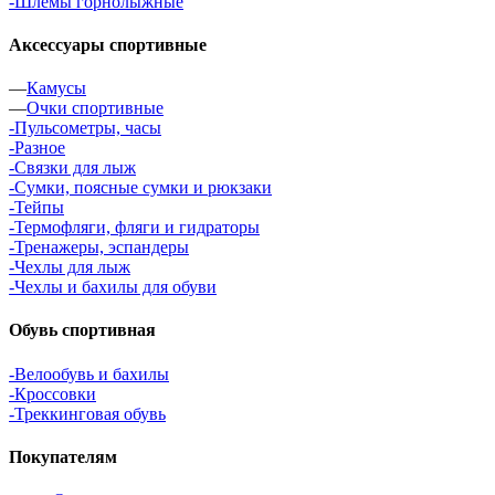
-Шлемы горнолыжные
Аксессуары спортивные
—
Камусы
—
Очки спортивные
-Пульсометры, часы
-Разное
-Связки для лыж
-Сумки, поясные сумки и рюкзаки
-Тейпы
-Термофляги, фляги и гидраторы
-Тренажеры, эспандеры
-Чехлы для лыж
-Чехлы и бахилы для обуви
Обувь спортивная
-Велообувь и бахилы
-Кроссовки
-Треккинговая обувь
Покупателям