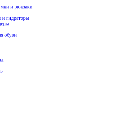
умки и рюкзаки
и и гидраторы
деры
ля обуви
лы
вь