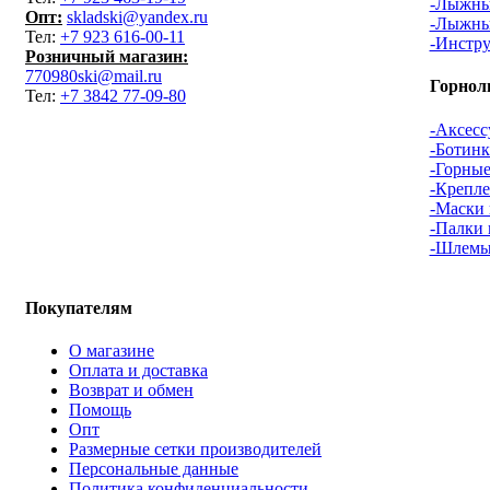
-Лыжны
Опт:
skladski@yandex.ru
-Лыжны
Тел:
+7 923 616-00-11
-Инстру
Розничный магазин:
770980ski@mail.ru
Горнол
Тел:
+7 3842 77-09-80
-Аксесс
-Ботин
-Горны
-Крепл
-Маски
-Палки
-Шлемы
Покупателям
О магазине
Оплата и доставка
Возврат и обмен
Помощь
Опт
Размерные сетки производителей
Персональные данные
Политика конфиденциальности