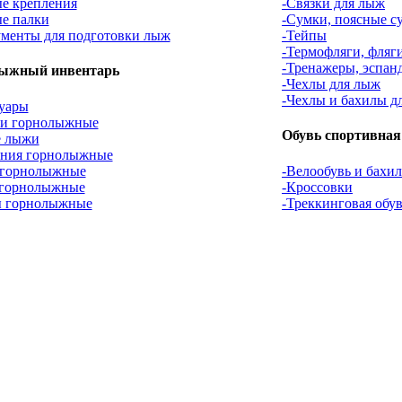
е крепления
-Связки для лыж
е палки
-Сумки, поясные с
менты для подготовки лыж
-Тейпы
-Термофляги, фляг
-Тренажеры, эспан
ыжный инвентарь
-Чехлы для лыж
-Чехлы и бахилы д
уары
ки горнолыжные
Обувь спортивная
е лыжи
ения горнолыжные
 горнолыжные
-Велообувь и бахи
 горнолыжные
-Кроссовки
 горнолыжные
-Треккинговая обу