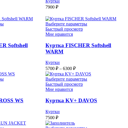
Куртки
7900
₽
ры
Выберите параметры
Быстрый просмотр
Мне нравится
R Softshell
Куртка FISCHER Softshell
WARM
Куртки
пазон
Диапазон
5700
₽
–
6300
₽
:
цен:
0 ₽
5700 ₽
ры
Выберите параметры
–
Быстрый просмотр
Мне нравится
0 ₽
6300 ₽
CROSS WS
Куртка KV+ DAVOS
Куртки
7500
₽