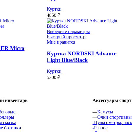
Куртки
4850
₽
ры
Выберите параметры
Быстрый просмотр
Мне нравится
ER Micro
Куртка NORDSKI Advance
Light Blue/Black
Куртки
5300
₽
 инвентарь
Аксессуары спор
беговые
—
Камусы
оллеры
—
Очки спортивны
 смазка
-Пульсометры, час
е ботинки
-Разное