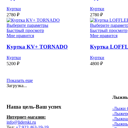
Куртки
Куртки
2780
₽
2780
₽
Выберите параметры
Выберите парамет
Быстрый просмотр
Быстрый просмотр
Мне нравится
Мне нравится
Куртка KV+ TORNADO
Куртка LOFFL
Куртки
Куртки
5200
₽
4800
₽
Показать еще
Загрузка...
Лыжный
Наша цель-Ваш успех
-Лыжи 
-Лыжер
Интернет-магазин:
-Лыжная
info@liderski.ru
-Лыжны
Тел:
+7 923 463-19-19