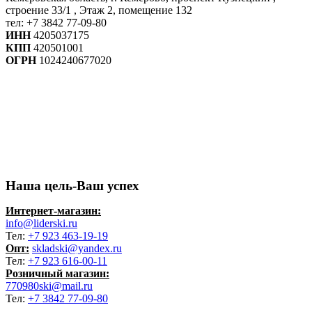
строение 33/1 , Этаж 2, помещение 132
тел: +7 3842 77-09-80
ИНН
4205037175
КПП
420501001
ОГРН
1024240677020
Наша цель-Ваш успех
Интернет-магазин:
info@liderski.ru
Тел:
+7 923 463-19-19
Опт:
skladski@yandex.ru
Тел:
+7 923 616-00-11
Розничный магазин:
770980ski@mail.ru
Тел:
+7 3842 77-09-80