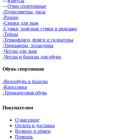
—
Камусы
—
Очки спортивные
-Пульсометры, часы
-Разное
-Связки для лыж
-Сумки, поясные сумки и рюкзаки
-Тейпы
-Термофляги, фляги и гидраторы
-Тренажеры, эспандеры
-Чехлы для лыж
-Чехлы и бахилы для обуви
Обувь спортивная
-Велообувь и бахилы
-Кроссовки
-Треккинговая обувь
Покупателям
О магазине
Оплата и доставка
Возврат и обмен
Помощь