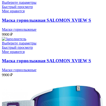
Выберите параметры
Быстрый просмотр
Мне нравится
Маска горнолыжная SALOMON XVIEW S
Маски горнолыжные
9900
₽
Выберите параметры
Быстрый просмотр
Мне нравится
Маска горнолыжная SALOMON XVIEW S
Маски горнолыжные
9900
₽