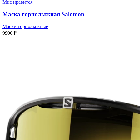
Мне нравится
Маска горнолыжная Salomon
Маски горнолыжные
9900
₽