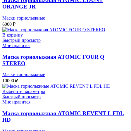
Маска горнолыжная ATOMIC COUNT
ORANGE JR
Маски горнолыжные
6000
₽
В корзину
Быстрый просмотр
Мне нравится
Маска горнолыжная ATOMIC FOUR Q
STEREO
Маски горнолыжные
10000
₽
Выберите параметры
Быстрый просмотр
Мне нравится
Маска горнолыжная ATOMIC REVENT L FDL
HD