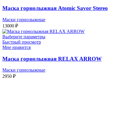
Маска горнолыжная Atomic Savor Stereo
Маски горнолыжные
13000
₽
Выберите параметры
Быстрый просмотр
Мне нравится
Маска горнолыжная RELAX ARROW
Маски горнолыжные
2950
₽