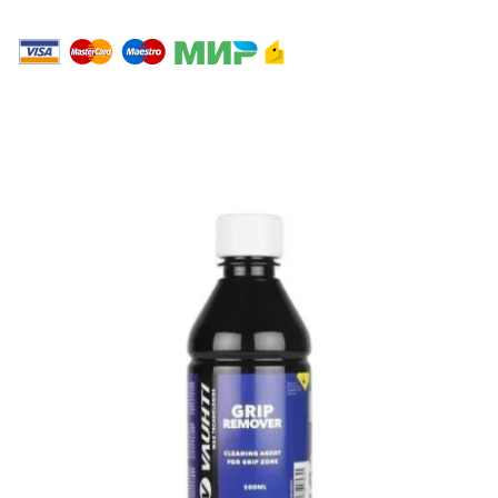
2023 Интернет магазин ЛИДЕР.
ООО«Спортивно-экипировочный центр «СибСпорт»
ИНН 4205037175 / ОГРН 1024240677020
Сайт любезно предоставлен разработчиками
Web-студии
Вячеслава Круговых