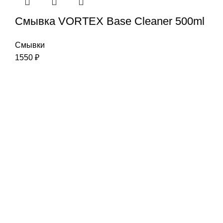
Смывка VORTEX Base Cleaner 500ml
Смывки
1550
₽
Наша цель-Ваш успех
Интернет-магазин:
info@liderski.ru
Тел:
+7 923 463-19-19
Опт:
skladski@yandex.ru
Тел:
+7 923 616-00-11
Розничный магазин:
770980ski@mail.ru