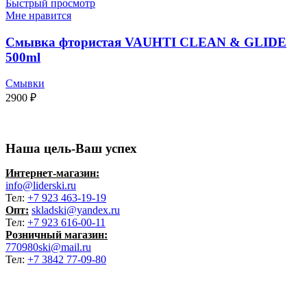
Быстрый просмотр
Мне нравится
Смывка фтористая VAUHTI CLEAN & GLIDE
500ml
Смывки
2900
₽
Наша цель-Ваш успех
Интернет-магазин:
info@liderski.ru
Тел:
+7 923 463-19-19
Опт:
skladski@yandex.ru
Тел:
+7 923 616-00-11
Розничный магазин:
770980ski@mail.ru
Тел:
+7 3842 77-09-80