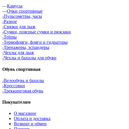
—
Камусы
—
Очки спортивные
-Пульсометры, часы
-Разное
-Связки для лыж
-Сумки, поясные сумки и рюкзаки
-Тейпы
-Термофляги, фляги и гидраторы
-Тренажеры, эспандеры
-Чехлы для лыж
-Чехлы и бахилы для обуви
Обувь спортивная
-Велообувь и бахилы
-Кроссовки
-Треккинговая обувь
Покупателям
О магазине
Оплата и доставка
Возврат и обмен
Помощь