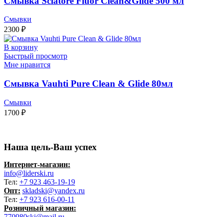
Смывка Sciatore Fluor Clean&Glide 500 мл
Смывки
2300
₽
В корзину
Быстрый просмотр
Мне нравится
Смывка Vauhti Pure Clean & Glide 80мл
Смывки
1700
₽
Наша цель-Ваш успех
Интернет-магазин:
info@liderski.ru
Тел:
+7 923 463-19-19
Опт:
skladski@yandex.ru
Тел:
+7 923 616-00-11
Розничный магазин:
770980ski@mail.ru