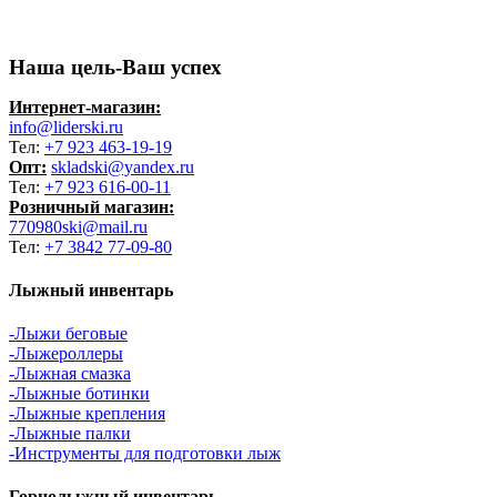
Наша цель-Ваш успех
Интернет-магазин:
info@liderski.ru
Тел:
+7 923 463-19-19
Опт:
skladski@yandex.ru
Тел:
+7 923 616-00-11
Розничный магазин:
770980ski@mail.ru
Тел:
+7 3842 77-09-80
Лыжный инвентарь
-Лыжи беговые
-Лыжероллеры
-Лыжная смазка
-Лыжные ботинки
-Лыжные крепления
-Лыжные палки
-Инструменты для подготовки лыж
Горнолыжный инвентарь