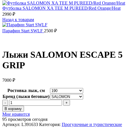
Футболка SALOMON XA TEE M PUREED/Red Orange/Heat
2990
₽
Назад к товарам
Парафин Start SWLF
2500
₽
Лыжи SALOMON ESCAPE 5
GRIP
7000
₽
Ростовка лыж, см
Бренд (лыжи беговые)
Количество
товара
В корзину
Лыжи
Мне нравится
SALOMON
95
просмотров сегодня
ESCAPE
Артикул:
L391633
Категория:
Прогулочные и туристические
5