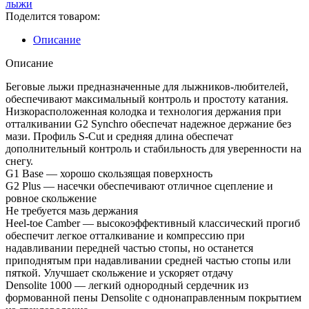
лыжи
GRIP
Поделится товаром:
Описание
Описание
Беговые лыжи предназначенные для лыжников-любителей,
обеспечивают максимальный контроль и простоту катания.
Низкорасположенная колодка и технология держания при
отталкивании G2 Synchro обеспечат надежное держание без
мази. Профиль S-Cut и средняя длина обеспечат
дополнительный контроль и стабильность для уверенности на
снегу.
G1 Base — хорошо скользящая поверхность
G2 Plus — насечки обеспечивают отличное сцепление и
ровное скольжение
Не требуется мазь держания
Heel-toe Camber — высокоэффективный классический прогиб
обеспечит легкое отталкивание и компрессию при
надавливании передней частью стопы, но останется
приподнятым при надавливании средней частью стопы или
пяткой. Улучшает скольжение и ускоряет отдачу
Densolite 1000 — легкий однородный сердечник из
формованной пены Densolite с однонаправленным покрытием