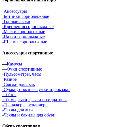
-Аксессуары
-Ботинки горнолыжные
-Горные лыжи
-Крепления горнолыжные
-Маски горнолыжные
-Палки горнолыжные
-Шлемы горнолыжные
Аксессуары спортивные
—
Камусы
—
Очки спортивные
-Пульсометры, часы
-Разное
-Связки для лыж
-Сумки, поясные сумки и рюкзаки
-Тейпы
-Термофляги, фляги и гидраторы
-Тренажеры, эспандеры
-Чехлы для лыж
-Чехлы и бахилы для обуви
Обувь спортивная