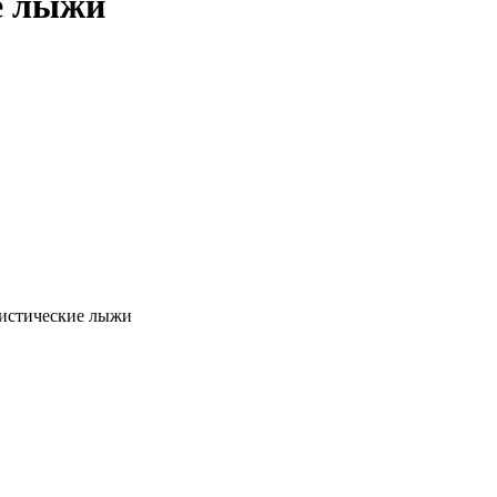
е лыжи
истические лыжи