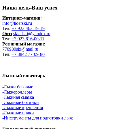
Наша цель-Ваш успех
Интернет-магазин:
info@liderski.ru
Тел:
+7 923 463-19-19
Опт:
skladski@yandex.ru
Тел:
+7 923 616-00-11
Розничный магазин:
770980ski@mail.ru
Тел:
+7 3842 77-09-80
Лыжный инвентарь
-Лыжи беговые
-Лыжероллеры
-Лыжная смазка
-Лыжные ботинки
-Лыжные крепления
-Лыжные палки
-Инструменты для подготовки лыж