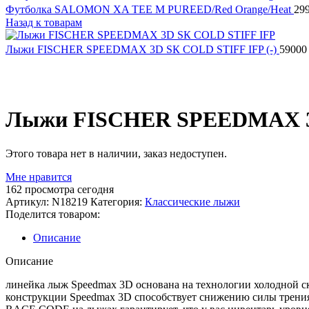
Футболка SALOMON XA TEE M PUREED/Red Orange/Heat
29
Назад к товарам
Лыжи FISCHER SPEEDMAX 3D SК COLD STIFF IFP (-)
5900
Распродано
Лыжи FISCHER SPEEDMAX 3D
Этого товара нет в наличии, заказ недоступен.
Мне нравится
162
просмотра сегодня
Артикул:
N18219
Категория:
Классические лыжи
Поделится товаром:
Описание
Описание
линейка лыж Speedmax 3D основана на технологии холодной скл
конструкции Speedmax 3D способствует снижению силы трения