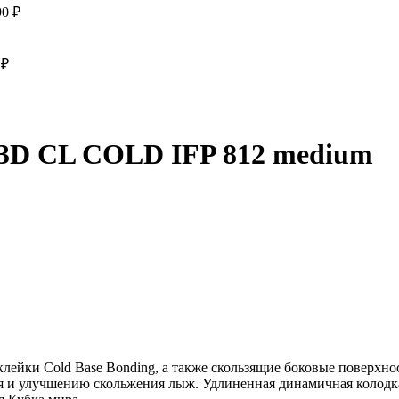
90
₽
0
₽
 CL COLD IFP 812 medium
ейки Cold Base Bonding, а также скользящие боковые поверхност
 и улучшению скольжения лыж. Удлиненная динамичная колодка 