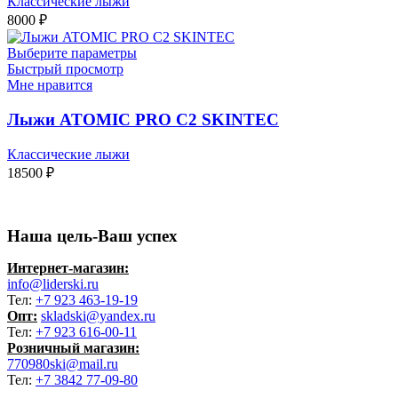
Классические лыжи
8000
₽
Выберите параметры
Быстрый просмотр
Мне нравится
Лыжи ATOMIC PRO C2 SKINTEC
Классические лыжи
18500
₽
Наша цель-Ваш успех
Интернет-магазин:
info@liderski.ru
Тел:
+7 923 463-19-19
Опт:
skladski@yandex.ru
Тел:
+7 923 616-00-11
Розничный магазин:
770980ski@mail.ru
Тел:
+7 3842 77-09-80