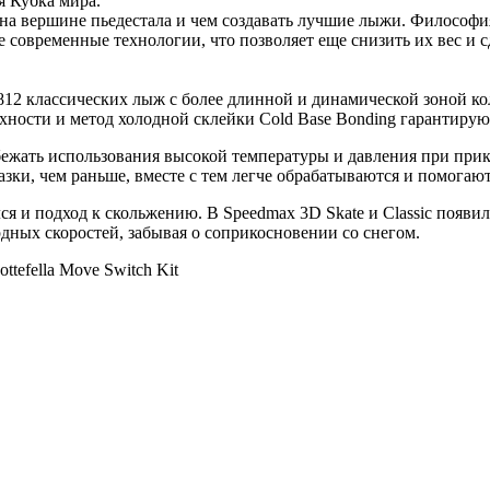
я Кубка мира.
ь на вершине пьедестала и чем создавать лучшие лыжи. Философи
 современные технологии, что позволяет еще снизить их вес и
812 классических лыж с более длинной и динамической зоной к
хности и метод холодной склейки Cold Base Bonding гарантиру
збежать использования высокой температуры и давления при при
азки, чем раньше, вместе с тем легче обрабатываются и помогаю
я и подход к скольжению. В Speedmax 3D Skate и Classic появил
дных скоростей, забывая о соприкосновении со снегом.
tefella Move Switch Kit