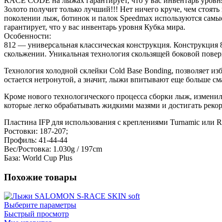
RACE CODE на лыжах гарантирует, что у вас инвентарь уровн
Золото получит только лучший!!! Нет ничего круче, чем стоят
поколении лыж, ботинок и палок Speedmax используются самые
гарантирует, что у вас инвентарь уровня Кубка мира.
Особенности:
812 — универсальная классическая конструкция. Конструкция 
скольжении. Уникальная технология скользящей боковой повер
Технология холодной склейки Cold Base Bonding, позволяет и
остается нетронутой, а значит, лыжи впитывают еще больше см
Кроме нового технологического процесса сборки лыж, изменилс
которые легко обрабатывать жидкими мазями и достигать рекор
Пластина IFP для использования с креплениями Turnamic или Rot
Ростовки: 187-207;
Профиль: 41-44-44
Вес/Ростовка: 1.030g / 197cm
База: World Cup Plus
Похожие товары
Выберите параметры
Быстрый просмотр