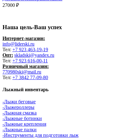
27000
₽
Наша цель-Ваш успех
Интернет-магазин:
info@liderski.ru
Тел:
+7 923 463-19-19
Опт:
skladski@yandex.ru
Тел:
+7 923 616-00-11
Розничный магазин:
770980ski@mail.ru
Тел:
+7 3842 77-09-80
Лыжный инвентарь
-Лыжи беговые
-Лыжероллеры
-Лыжная смазка
-Лыжные ботинки
-Лыжные крепления
-Лыжные палки
-Инструменты для подготовки лыж