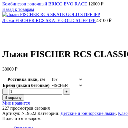
Комбинезон гоночный BRICO EVO RACE
12000
₽
Назад к товарам
Лыжи FISCHER RCS SKATE GOLD STIFF IFP
43100
₽
Лыжи FISCHER RCS CLASSIC
38000
₽
Ростовка лыж, см
Бренд (лыжи беговые)
Количество
товара
В корзину
Лыжи
Мне нравится
FISCHER
227
просмотров сегодня
RCS
Артикул:
N19522
Категории:
Детские и юниорские лыжи
,
Клас
CLASSIC
Поделится товаром:
PLUS
IFP