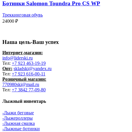
Ботинки Salomon Toundra Pro CS WP
Треккинговая обувь
24000
₽
Наша цель-Ваш успех
Интернет-магазин:
info@liderski.ru
Тел:
+7 923 463-19-19
Опт:
skladski@yandex.ru
Тел:
+7 923 616-00-11
Розничный магазин:
770980ski@mail.ru
Тел:
+7 3842 77-09-80
Лыжный инвентарь
-Лыжи беговые
-Лыжероллеры
-Лыжная смазка
-Лыжные ботинки