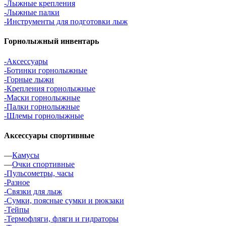
-Лыжные крепления
-Лыжные палки
-Инструменты для подготовки лыж
Горнолыжный инвентарь
-Аксессуары
-Ботинки горнолыжные
-Горные лыжи
-Крепления горнолыжные
-Маски горнолыжные
-Палки горнолыжные
-Шлемы горнолыжные
Аксессуары спортивные
—
Камусы
—
Очки спортивные
-Пульсометры, часы
-Разное
-Связки для лыж
-Сумки, поясные сумки и рюкзаки
-Тейпы
-Термофляги, фляги и гидраторы