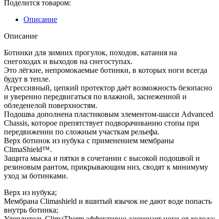
Поделится товаром:
Mid
Winter
Описание
CS
WP
Описание
Ботинки для зимних прогулок, походов, катания на
снегоходах и выходов на снегоступах.
Это лёгкие, непромокаемые ботинки, в которых ноги всегда
будут в тепле.
Агрессивный, цепкий протектор даёт возможность безопасно
и уверенно передвигаться по влажной, заснеженной и
обледенелой поверхностям.
Подошва дополнена пластиковым элементом-шасси Advanced
Chassis, которое препятствует подворачиванию стопы при
передвижении по сложным участкам рельефа.
Верх ботинок из нубука с применением мембраны
ClimaShield™.
Защита мыска и пятки в сочетании с высокой подошвой и
резиновым рантом, прикрывающим низ, сводят к минимуму
уход за ботинками.
Верх из нубука;
Мембрана Climashield и вшитый язычок не дают воде попасть
внутрь ботинка;
Утеплитель ClimaTherm эффективно защищает ноги от холода;