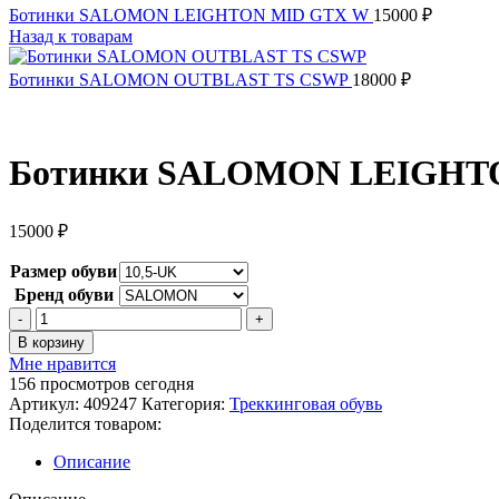
Ботинки SALOMON LEIGHTON MID GTX W
15000
₽
Назад к товарам
Ботинки SALOMON OUTBLAST TS CSWP
18000
₽
Ботинки SALOMON LEIGHT
15000
₽
Размер обуви
Бренд обуви
Количество
товара
В корзину
Ботинки
Мне нравится
SALOMON
156
просмотров сегодня
LEIGHTON
Артикул:
409247
Категория:
Треккинговая обувь
MID
Поделится товаром:
GTX
Описание