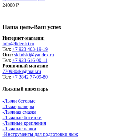
24000
₽
Наша цель-Ваш успех
Интернет-магазин:
info@liderski.ru
Тел:
+7 923 463-19-19
Опт:
skladski@yandex.ru
Тел:
+7 923 616-00-11
Розничный магазин:
770980ski@mail.ru
Тел:
+7 3842 77-09-80
Лыжный инвентарь
-Лыжи беговые
-Лыжероллеры
-Лыжная смазка
-Лыжные ботинки
-Лыжные крепления
-Лыжные палки
-Инструменты для подготовки лыж