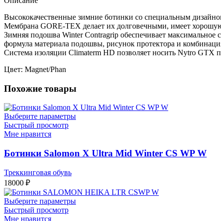
Описание
Высококачественные зимние ботинки со специальным дизайном
Мембрана GORE-TEX делает их долговечными, имеет хорошую в
Зимняя подошва Winter Contragrip обеспечивает максимальное
формула материала подошвы, рисунок протектора и комбинаци
Система изоляции Climaterm HD позволяет носить Nytro GTX пр
Цвет: Magnet/Phan
Похожие товары
Выберите параметры
Быстрый просмотр
Мне нравится
Ботинки Salomon X Ultra Mid Winter CS WP W
Треккинговая обувь
18000
₽
Выберите параметры
Быстрый просмотр
Мне нравится