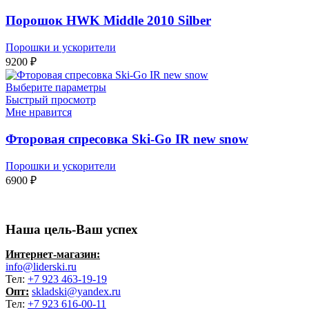
Порошок HWK Middle 2010 Silber
Порошки и ускорители
9200
₽
Выберите параметры
Быстрый просмотр
Мне нравится
Фторовая спресовка Ski-Go IR new snow
Порошки и ускорители
6900
₽
Наша цель-Ваш успех
Интернет-магазин:
info@liderski.ru
Тел:
+7 923 463-19-19
Опт:
skladski@yandex.ru
Тел:
+7 923 616-00-11