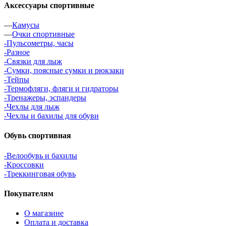
Аксессуары спортивные
—
Камусы
—
Очки спортивные
-Пульсометры, часы
-Разное
-Связки для лыж
-Сумки, поясные сумки и рюкзаки
-Тейпы
-Термофляги, фляги и гидраторы
-Тренажеры, эспандеры
-Чехлы для лыж
-Чехлы и бахилы для обуви
Обувь спортивная
-Велообувь и бахилы
-Кроссовки
-Треккинговая обувь
Покупателям
О магазине
Оплата и доставка