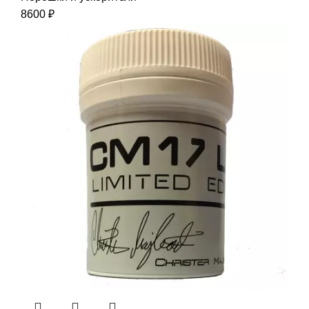
8600
₽