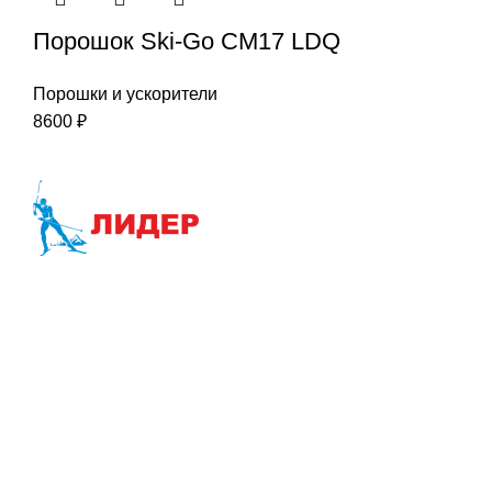
Порошок Ski-Go CM17 LDQ
Порошки и ускорители
8600
₽
Наша цель-Ваш успех
Интернет-магазин:
info@liderski.ru
Тел:
+7 923 463-19-19
Опт:
skladski@yandex.ru
Тел:
+7 923 616-00-11