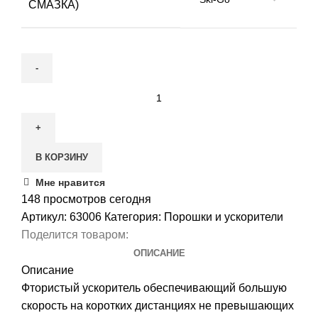
СМАЗКА)
Количество
товара
Фторовая
спресовка
В КОРЗИНУ
Ski-
Go
Мне нравится
С105
148
просмотров сегодня
FK
Артикул:
63006
Категория:
Порошки и ускорители
Поделится товаром:
ОПИСАНИЕ
Описание
Фтористый ускоритель обеспечивающий большую
скорость на коротких дистанциях не превышающих