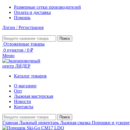
Размерные сетки производителей
Оплата и доставка
Помощь
Логин / Регистрация
Поиск
Отложенные товары
0
пунктов
/
0
₽
Меню
Каталог товаров
О магазине
Опт
Лыжная мастерская
Новости
Контакты
Поиск
Главная
Лыжный инвентарь
Лыжная смазка
Порошки и ускори