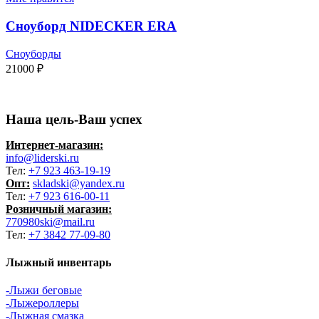
Сноуборд NIDECKER ERA
Сноуборды
21000
₽
Наша цель-Ваш успех
Интернет-магазин:
info@liderski.ru
Тел:
+7 923 463-19-19
Опт:
skladski@yandex.ru
Тел:
+7 923 616-00-11
Розничный магазин:
770980ski@mail.ru
Тел:
+7 3842 77-09-80
Лыжный инвентарь
-Лыжи беговые
-Лыжероллеры
-Лыжная смазка