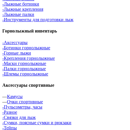
-Лыжные ботинки
-Лыжные крепления
-Лыжные палки
-Инструменты для подготовки лыж
Горнолыжный инвентарь
-Аксессуары
-Ботинки горнолыжные
-Горные лыжи
-Крепления горнолыжные
-Маски горнолыжные
-Палки горнолыжные
-Шлемы горнолыжные
Аксессуары спортивные
—
Камусы
—
Очки спортивные
-Пульсометры, часы
-Разное
-Связки для лыж
-Сумки, поясные сумки и рюкзаки
-Тейпы