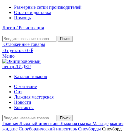
Размерные сетки производителей
Оплата и доставка
Помощь
Логин / Регистрация
Поиск
Отложенные товары
0
пунктов
/
0
₽
Меню
Каталог товаров
О магазине
Опт
Лыжная мастерская
Новости
Контакты
Поиск
Главная
Лыжный инвентарь
Лыжная смазка
Мази держания
жидкие
Сноубордический инвентарь
Сноуборды
Сноуборд