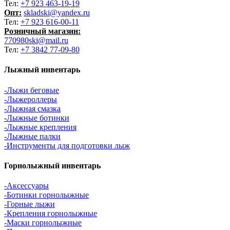
Тел:
+7 923 463-19-19
Опт:
skladski@yandex.ru
Тел:
+7 923 616-00-11
Розничный магазин:
770980ski@mail.ru
Тел:
+7 3842 77-09-80
Лыжный инвентарь
-Лыжи беговые
-Лыжероллеры
-Лыжная смазка
-Лыжные ботинки
-Лыжные крепления
-Лыжные палки
-Инструменты для подготовки лыж
Горнолыжный инвентарь
-Аксессуары
-Ботинки горнолыжные
-Горные лыжи
-Крепления горнолыжные
-Маски горнолыжные