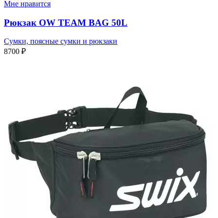
Мне нравится
Рюкзак OW TEAM BAG 50L
Сумки, поясные сумки и рюкзаки
8700
₽