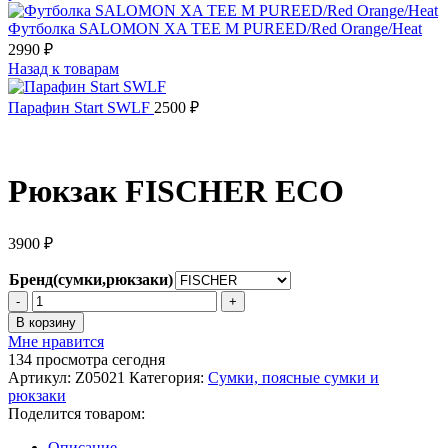
Футболка SALOMON XA TEE M PUREED/Red Orange/Heat
2990
₽
Назад к товарам
Парафин Start SWLF
2500
₽
Рюкзак FISCHER ECO
3900
₽
Бренд(сумки,рюкзаки)
Количество
товара
В корзину
Рюкзак
Мне нравится
FISCHER
134
просмотра сегодня
ECO
Артикул:
Z05021
Категория:
Сумки, поясные сумки и
рюкзаки
Поделится товаром:
Описание