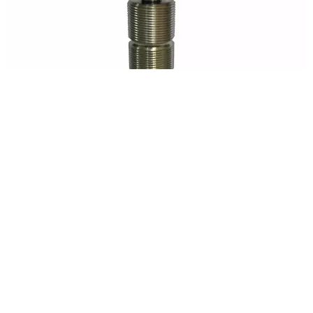
Ролик SRB V711
6500
₽
Нет в наличии
Мне нравится
Магазин