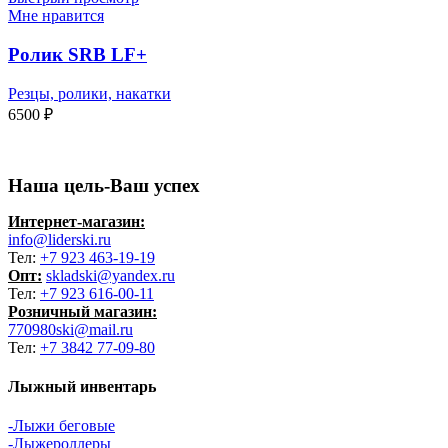
Мне нравится
Ролик SRB LF+
Резцы, ролики, накатки
6500
₽
Наша цель-Ваш успех
Интернет-магазин:
info@liderski.ru
Тел:
+7 923 463-19-19
Опт:
skladski@yandex.ru
Тел:
+7 923 616-00-11
Розничный магазин:
770980ski@mail.ru
Тел:
+7 3842 77-09-80
Лыжный инвентарь
-Лыжи беговые
-Лыжероллеры