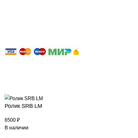
Персональные данные
Политика конфиденциальности
2023 Интернет магазин ЛИДЕР.
ООО«Спортивно-экипировочный центр «СибСпорт»
ИНН 4205037175 / ОГРН 1024240677020
Сайт любезно предоставлен разработчиками
Web-студии
Вячеслава Круговых
Ролик SRB LM
6500
₽
В наличии