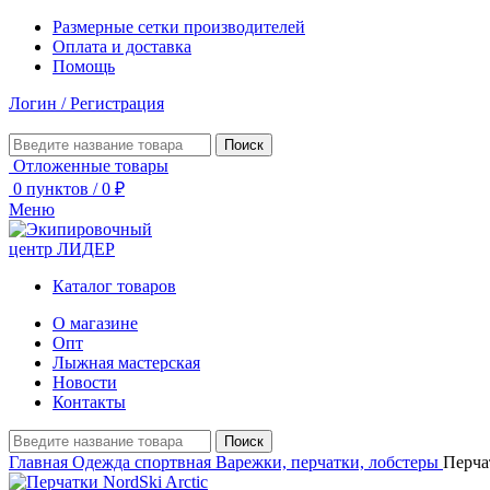
Размерные сетки производителей
Оплата и доставка
Помощь
Логин / Регистрация
Поиск
Отложенные товары
0
пунктов
/
0
₽
Меню
Каталог товаров
О магазине
Опт
Лыжная мастерская
Новости
Контакты
Поиск
Главная
Одежда спортвная
Варежки, перчатки, лобстеры
Перча