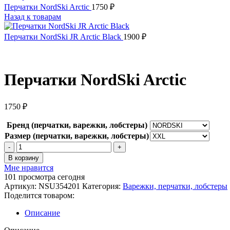
Перчатки NordSki Arctic
1750
₽
Назад к товарам
Перчатки NordSki JR Arctic Blaсk
1900
₽
Перчатки NordSki Arctic
1750
₽
Бренд (перчатки, варежки, лобстеры)
Размер (перчатки, варежки, лобстеры)
Количество
товара
В корзину
Перчатки
Мне нравится
NordSki
101
просмотра сегодня
Arctic
Артикул:
NSU354201
Категория:
Варежки, перчатки, лобстеры
Поделится товаром:
Описание