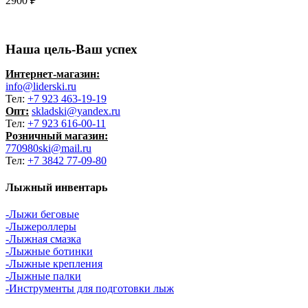
2900
₽
Наша цель-Ваш успех
Интернет-магазин:
info@liderski.ru
Тел:
+7 923 463-19-19
Опт:
skladski@yandex.ru
Тел:
+7 923 616-00-11
Розничный магазин:
770980ski@mail.ru
Тел:
+7 3842 77-09-80
Лыжный инвентарь
-Лыжи беговые
-Лыжероллеры
-Лыжная смазка
-Лыжные ботинки
-Лыжные крепления
-Лыжные палки
-Инструменты для подготовки лыж