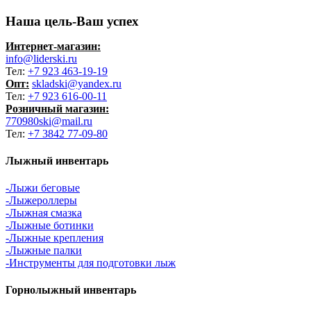
–
Наша цель-Ваш успех
2500 ₽
Интернет-магазин:
info@liderski.ru
Тел:
+7 923 463-19-19
Опт:
skladski@yandex.ru
Тел:
+7 923 616-00-11
Розничный магазин:
770980ski@mail.ru
Тел:
+7 3842 77-09-80
Лыжный инвентарь
-Лыжи беговые
-Лыжероллеры
-Лыжная смазка
-Лыжные ботинки
-Лыжные крепления
-Лыжные палки
-Инструменты для подготовки лыж
Горнолыжный инвентарь