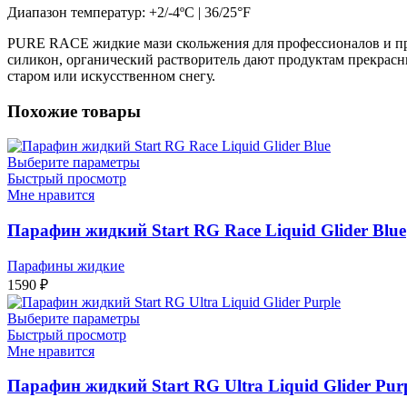
Диапазон температур: +2/-4ºC | 36/25°F
PURE RACE жидкие мази скольжения для профессионалов и пр
силикон, органический растворитель дают продуктам прекрасн
старом или искусственном снегу.
Похожие товары
Выберите параметры
Быстрый просмотр
Мне нравится
Парафин жидкий Start RG Race Liquid Glider Blue
Парафины жидкие
1590
₽
Выберите параметры
Быстрый просмотр
Мне нравится
Парафин жидкий Start RG Ultra Liquid Glider Pur