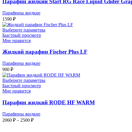
Парафин жидкий Start RG Race Liquid Glider Grap
Парафины жидкие
1590
₽
Выберите параметры
Быстрый просмотр
Мне нравится
Жидкий парафин Fischer Plus LF
Парафины жидкие
900
₽
Выберите параметры
Быстрый просмотр
Мне нравится
Парафин жидкий RODE HF WARM
Парафины жидкие
Диапазон
2060
₽
–
2500
₽
цен:
2060 ₽