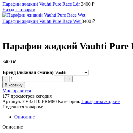
Парафин жидкий Vauhti Pure Race Ldr
3400
₽
Назад к товарам
Парафин жидкий Vauhti Pure Race Wet
3400
₽
Парафин жидкий Vauhti Pure 
3400
₽
Бренд (лыжная смазка)
Количество
товара
В корзину
Парафин
Мне нравится
жидкий
177
просмотров сегодня
Vauhti
Артикул:
EV32110-PRM80
Категория:
Парафины жидкие
Pure
Поделится товаром:
Race
Mid
Описание
Описание