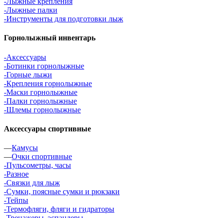
-Лыжные крепления
-Лыжные палки
-Инструменты для подготовки лыж
Горнолыжный инвентарь
-Аксессуары
-Ботинки горнолыжные
-Горные лыжи
-Крепления горнолыжные
-Маски горнолыжные
-Палки горнолыжные
-Шлемы горнолыжные
Аксессуары спортивные
—
Камусы
—
Очки спортивные
-Пульсометры, часы
-Разное
-Связки для лыж
-Сумки, поясные сумки и рюкзаки
-Тейпы
-Термофляги, фляги и гидраторы
-Тренажеры, эспандеры