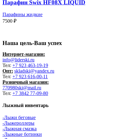
Парафин Swix HF08X LIQUID
Парафины жидкие
7500
₽
Наша цель-Ваш успех
Интернет-магазин:
info@liderski.ru
Тел:
+7 923 463-19-19
Опт:
skladski@yandex.ru
Тел:
+7 923 616-00-11
Розничный магазин:
770980ski@mail.ru
Тел:
+7 3842 77-09-80
Лыжный инвентарь
-Лыжи беговые
-Лыжероллеры
-Лыжная смазка
-Лыжные ботинки