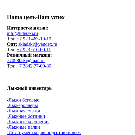
Наша цель-Ваш успех
Интернет-магазин:
info@liderski.ru
Тел:
+7 923 463-19-19
Опт:
skladski@yandex.ru
Тел:
+7 923 616-00-11
Розничный магазин:
770980ski@mail.ru
Тел:
+7 3842 77-09-80
Лыжный инвентарь
-Лыжи беговые
-Лыжероллеры
-Лыжная смазка
-Лыжные ботинки
-Лыжные крепления
-Лыжные палки
-Инструменты для подготовки лыж