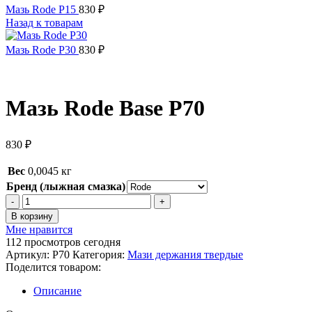
Мазь Rode P15
830
₽
Назад к товарам
Мазь Rode P30
830
₽
Мазь Rode Base P70
830
₽
Вес
0,0045 кг
Бренд (лыжная смазка)
Количество
товара
В корзину
Мазь
Мне нравится
Rode
112
просмотров сегодня
Base
Артикул:
P70
Категория:
Мази держания твердые
P70
Поделится товаром:
Описание