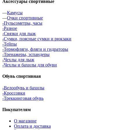
Аксессуары спортивные
—
Камусы
—
Очки спортивные
-Пульсометры, часы
-Разное
-Связки для лыж
-Сумки, поясные сумки и рюкзаки
-Тейпы
-Термофляги, фляги и гидраторы
-Тренажеры, эспандеры
-Чехлы для лыж
-Чехлы и бахилы для обуви
Обувь спортивная
-Велообувь и бахилы
-Кроссовки
-Треккинговая обувь
Покупателям
О магазине
Оплата и доставка