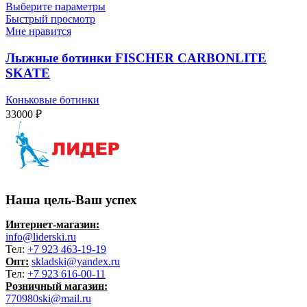
Выберите параметры
Быстрый просмотр
Мне нравится
Лыжные ботинки FISCHER CARBONLITE
SKATE
Коньковые ботинки
33000
₽
Наша цель-Ваш успех
Интернет-магазин:
info@liderski.ru
Тел:
+7 923 463-19-19
Опт:
skladski@yandex.ru
Тел:
+7 923 616-00-11
Розничный магазин:
770980ski@mail.ru