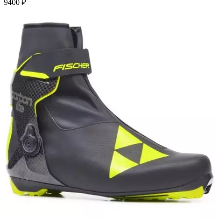
9400
₽