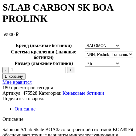
S/LAB CARBON SK BOA
PROLINK
59900
₽
Бренд (лыжные ботинки)
Система крепления (лыжные
ботинки)
Размер (лыжные ботинки)
Количество
товара
В корзину
Лыжные
Мне нравится
ботинки
180
просмотров сегодня
SALOMON
Артикул:
475528
Категория:
Коньковые ботинки
S/LAB
Поделится товаром:
CARBON
SK
Описание
BOA
PROLINK
Описание
Salomon S/Lab Skate BOA® со встроенной системой BOA® Fit
обеспечивает точные варианты микроадрегулирования.