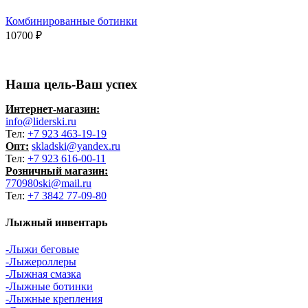
Комбинированные ботинки
10700
₽
Наша цель-Ваш успех
Интернет-магазин:
info@liderski.ru
Тел:
+7 923 463-19-19
Опт:
skladski@yandex.ru
Тел:
+7 923 616-00-11
Розничный магазин:
770980ski@mail.ru
Тел:
+7 3842 77-09-80
Лыжный инвентарь
-Лыжи беговые
-Лыжероллеры
-Лыжная смазка
-Лыжные ботинки
-Лыжные крепления