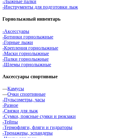
-Лыжные палки
-Инструменты для подготовки лыж
Горнолыжный инвентарь
-Аксессуары
-Ботинки горнолыжные
-Горные лыжи
-Крепления горнолыжные
-Маски горнолыжные
-Палки горнолыжные
-Шлемы горнолыжные
Аксессуары спортивные
—
Камусы
—
Очки спортивные
-Пульсометры, часы
-Разное
-Связки для лыж
-Сумки, поясные сумки и рюкзаки
-Тейпы
-Термофляги, фляги и гидраторы
-Тренажеры, эспандеры