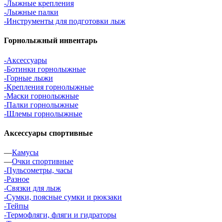
-Лыжные крепления
-Лыжные палки
-Инструменты для подготовки лыж
Горнолыжный инвентарь
-Аксессуары
-Ботинки горнолыжные
-Горные лыжи
-Крепления горнолыжные
-Маски горнолыжные
-Палки горнолыжные
-Шлемы горнолыжные
Аксессуары спортивные
—
Камусы
—
Очки спортивные
-Пульсометры, часы
-Разное
-Связки для лыж
-Сумки, поясные сумки и рюкзаки
-Тейпы
-Термофляги, фляги и гидраторы