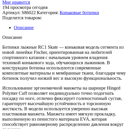
Лыжные
Мне нравится
ботинки
194
просмотра сегодня
FISCHER
Артикул:
S86022
Категория:
Коньковые ботинки
RC1
Поделится товаром:
SKATE
Описание
Описание
Ботинки лыжные RC1 Skate — коньковая модель сегмента из
новой линейки Fischer, ориентированная на любителей
спортивного катания с начальным уровнем владения
техникой конькового хода, обучающихся лыжников. В
конструкции ботинка используются современные
композитные материалы и мембранные ткани, благодаря чему
ботинок получил низкий вес и высокую функциональность.
Использование эргономичной манжеты на шарнире Hinged
Polymer Cuff позволяет индивидуально точно подогнать
посадку по ноге, отлично фиксирует голеностопный сустав,
гарантирует высочайшую устойчивость и торсионную
жесткость. В модели используется умеренно высокая
пластиковая манжета. Манжета имеет мягкую прокладку,
выполненную из пенистого материала EVA, которая
способствует равномерному распределению давления вокруг