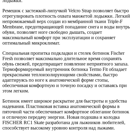
лодыжки.
Ремешок с застежкой-липучкой Velcro Strap позволяет быстро
отрегулировать плотность охвата манжетой лодыжки. Легкий
непромокаемый верх создан из мембранной ткани Triple-F
Membrane, предотвращающей попадание снега и воды внутрь
обуви, позволяет ноге свободно дышать, создает
максимальный комфорт при эксплуатации и сохраняет
оптимальный микроклимат.
Специальная пропитка подкладки и стелек ботинок Fischer
Fresh позволяет максимально длительное время сохранять
обувь свежей, предотвращает появление неприятного запаха.
Термоформируемый внутренник ботинка Termo Fit обладает
прекрасными теплоизолирующими свойствами, быстро
адаптируясь по ноге к анатомической форме стопы,
обеспечивая комфортную и точную посадку и оставаясь при
этом легким.
Ботинок имеет широкое раскрытие для быстроты и удобства
надевания. Пластиковая вставка анатомической формы в
пяточной части обеспечивает комфортное облегание ботинок
и отличную передачу энергии. Новая подошва и колодка
FISCHER RC1 Skate разработана для лыжников любителей,
способствует высокому уровню контроля над лыжами.