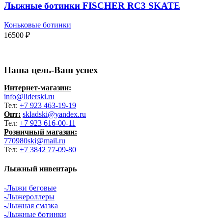
Лыжные ботинки FISCHER RC3 SKATE
Коньковые ботинки
16500
₽
Наша цель-Ваш успех
Интернет-магазин:
info@liderski.ru
Тел:
+7 923 463-19-19
Опт:
skladski@yandex.ru
Тел:
+7 923 616-00-11
Розничный магазин:
770980ski@mail.ru
Тел:
+7 3842 77-09-80
Лыжный инвентарь
-Лыжи беговые
-Лыжероллеры
-Лыжная смазка
-Лыжные ботинки