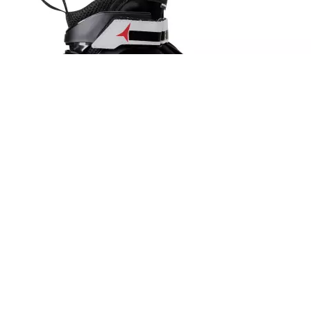
Лыжные ботинки ATOMIC PRO CS
16000
₽
Выбрать опции
Мне нравится
Магазин
0
пунктов
Заказ