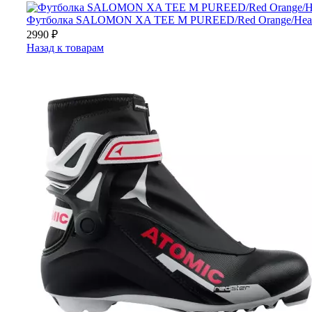
Футболка SALOMON XA TEE M PUREED/Red Orange/Hea
2990
₽
Назад к товарам