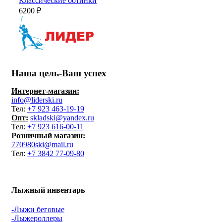
Классические ботинки
6200
₽
Наша цель-Ваш успех
Интернет-магазин:
info@liderski.ru
Тел:
+7 923 463-19-19
Опт:
skladski@yandex.ru
Тел:
+7 923 616-00-11
Розничный магазин:
770980ski@mail.ru
Тел:
+7 3842 77-09-80
Лыжный инвентарь
-Лыжи беговые
-Лыжероллеры