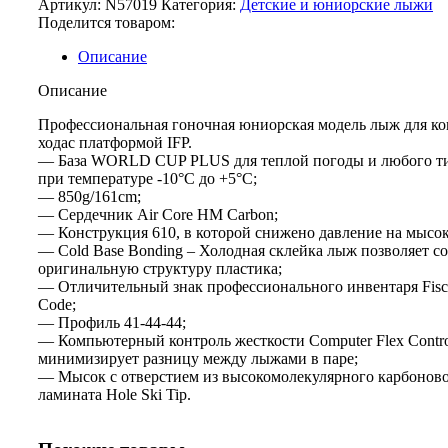
Артикул:
N57019
Категория:
Детские и юниорские лыжи
SK
Поделится товаром:
JR
IFP
Описание
Описание
Профессиональная гоночная юниорская модель лыж для ко
ходас платформой IFP.
— База WORLD CUP PLUS для теплой погоды и любого ти
при температуре -10°C до +5°C;
— 850g/161cm;
— Сердечник Air Core HM Carbon;
— Конструкция 610, в которой снижено давление на мысок
— Cold Base Bonding – Холодная склейка лыж позволяет с
оригинальную структуру пластика;
— Отличительный знак профессионального инвентаря Fisc
Code;
— Профиль 41-44-44;
— Компьютерный контроль жесткости Computer Flex Contr
минимизирует разницу между лыжами в паре;
— Мысок с отверстием из высокомолекулярного карбонов
ламината Hole Ski Tip.