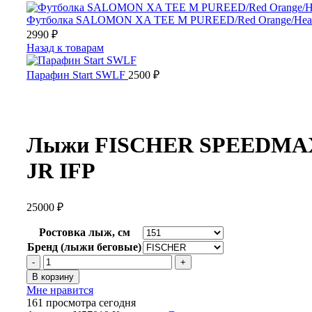
Футболка SALOMON XA TEE M PUREED/Red Orange/Hea
2990
₽
Назад к товарам
Парафин Start SWLF
2500
₽
Лыжи FISCHER SPEEDMA
JR IFP
25000
₽
Ростовка лыж, см
Бренд (лыжи беговые)
Количество
товара
В корзину
Лыжи
Мне нравится
FISCHER
161
просмотра сегодня
SPEEDMAX