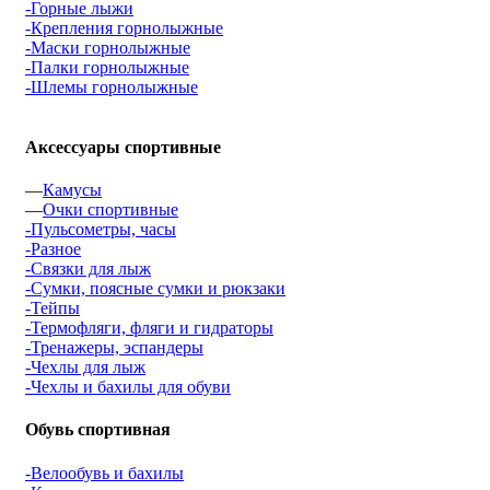
-Горные лыжи
-Крепления горнолыжные
-Маски горнолыжные
-Палки горнолыжные
-Шлемы горнолыжные
Аксессуары спортивные
—
Камусы
—
Очки спортивные
-Пульсометры, часы
-Разное
-Связки для лыж
-Сумки, поясные сумки и рюкзаки
-Тейпы
-Термофляги, фляги и гидраторы
-Тренажеры, эспандеры
-Чехлы для лыж
-Чехлы и бахилы для обуви
Обувь спортивная
-Велообувь и бахилы