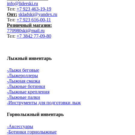
info@liderski.ru
Тел:
+7 923 463-19-19
Опт:
skladski@yandex.ru
Тел:
+7 923 616-00-11
Розничный магазин:
770980ski@mail.ru
Тел:
+7 3842 77-09-80
Лыжный инвентарь
-Лыжи беговые
-Лыжероллеры
-Лыжная смазка
-Лыжные ботинки
-Лыжные крепления
-Лыжные палки
-Инструменты для подготовки лыж
Горнолыжный инвентарь
-Аксессуары
-Ботинки горнолыжные