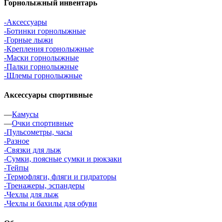
Горнолыжный инвентарь
-Аксессуары
-Ботинки горнолыжные
-Горные лыжи
-Крепления горнолыжные
-Маски горнолыжные
-Палки горнолыжные
-Шлемы горнолыжные
Аксессуары спортивные
—
Камусы
—
Очки спортивные
-Пульсометры, часы
-Разное
-Связки для лыж
-Сумки, поясные сумки и рюкзаки
-Тейпы
-Термофляги, фляги и гидраторы
-Тренажеры, эспандеры
-Чехлы для лыж
-Чехлы и бахилы для обуви