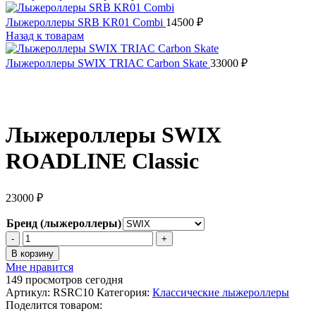
Лыжероллеры SRB KR01 Combi
14500
₽
Назад к товарам
Лыжероллеры SWIX TRIAC Carbon Skate
33000
₽
Лыжероллеры SWIX
ROADLINE Сlassic
23000
₽
Бренд (лыжероллеры)
Количество
товара
В корзину
Лыжероллеры
Мне нравится
SWIX
149
просмотров сегодня
ROADLINE
Артикул:
RSRC10
Категория:
Классические лыжероллеры
Сlassic
Поделится товаром: