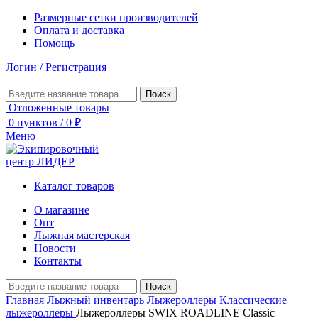
Размерные сетки производителей
Оплата и доставка
Помощь
Логин / Регистрация
Поиск
Отложенные товары
0
пунктов
/
0
₽
Меню
Каталог товаров
О магазине
Опт
Лыжная мастерская
Новости
Контакты
Поиск
Главная
Лыжный инвентарь
Лыжероллеры
Классические
лыжероллеры
Лыжероллеры SWIX ROADLINE Сlassic