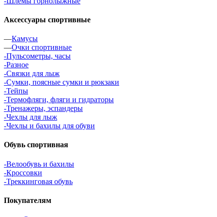
-Шлемы горнолыжные
Аксессуары спортивные
—
Камусы
—
Очки спортивные
-Пульсометры, часы
-Разное
-Связки для лыж
-Сумки, поясные сумки и рюкзаки
-Тейпы
-Термофляги, фляги и гидраторы
-Тренажеры, эспандеры
-Чехлы для лыж
-Чехлы и бахилы для обуви
Обувь спортивная
-Велообувь и бахилы
-Кроссовки
-Треккинговая обувь
Покупателям