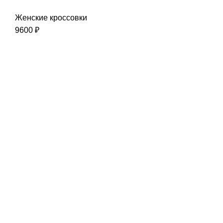
Женские кроссовки
9600
₽
Наша цель-Ваш успех
Интернет-магазин:
info@liderski.ru
Тел:
+7 923 463-19-19
Опт:
skladski@yandex.ru
Тел:
+7 923 616-00-11
Розничный магазин:
770980ski@mail.ru
Тел:
+7 3842 77-09-80