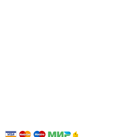
-Треккинговая обувь
Покупателям
О магазине
Оплата и доставка
Возврат и обмен
Помощь
Опт
Размерные сетки производителей
Персональные данные
Политика конфиденциальности