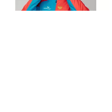
Костюм утепленный NORDSKI W National 2.0
13000
₽
Выбрать опции
Мне нравится
Магазин
0
пунктов
Заказ
Избранное
Л/К