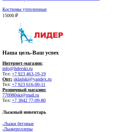
Костюмы утепленные
15000
₽
Наша цель-Ваш успех
Интернет-магазин:
info@liderski.ru
Тел:
+7 923 463-19-19
Опт:
skladski@yandex.ru
Тел:
+7 923 616-00-11
Розничный магазин:
770980ski@mail.ru
Тел:
+7 3842 77-09-80
Лыжный инвентарь
-Лыжи беговые
-Лыжероллеры