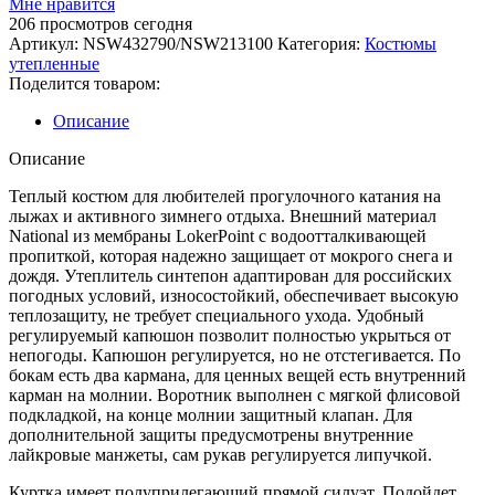
Мне нравится
утепленный
206
просмотров сегодня
NORDSKI
Артикул:
NSW432790/NSW213100
Категория:
Костюмы
W
утепленные
National
Поделится товаром:
2.0
Описание
Описание
Теплый костюм для любителей прогулочного катания на
лыжах и активного зимнего отдыха. Внешний материал
National из мембраны LokerPoint c водоотталкивающей
пропиткой, которая надежно защищает от мокрого снега и
дождя. Утеплитель синтепон адаптирован для российских
погодных условий, износостойкий, обеспечивает высокую
теплозащиту, не требует специального ухода. Удобный
регулируемый капюшон позволит полностью укрыться от
непогоды. Капюшон регулируется, но не отстегивается. По
бокам есть два кармана, для ценных вещей есть внутренний
карман на молнии. Воротник выполнен с мягкой флисовой
подкладкой, на конце молнии защитный клапан. Для
дополнительной защиты предусмотрены внутренние
лайкровые манжеты, сам рукав регулируется липучкой.
Куртка имеет полуприлегающий прямой силуэт. Подойдет