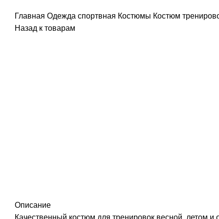
Главная
Одежда спортвная
Костюмы
Костюм трениро
Назад к товарам
Распродано
Описание
Качественный костюм для тренировок весной, летом и о