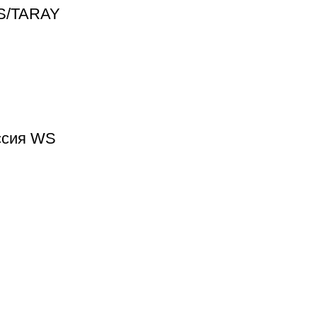
S/TARAY
ссия WS