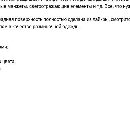
е манжеты, светоотражающие элементы и т.д. Все, что ну
адняя поверхность полностью сделана из лайкры, смотритс
стюм в качестве разминочной одежды.
ами;
 цвета;
а;