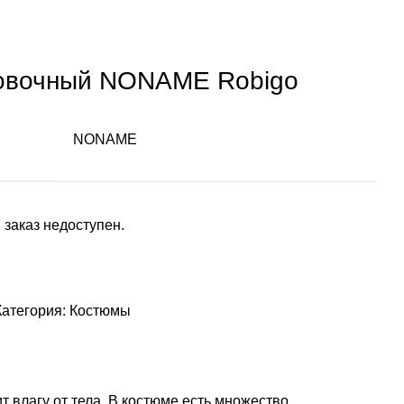
овочный NONAME Robigo
NONAME
 заказ недоступен.
Категория:
Костюмы
т влагу от тела. В костюме есть множество