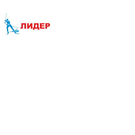
Наша цель-Ваш успех
Интернет-магазин:
info@liderski.ru
Тел:
+7 923 463-19-19
Опт:
skladski@yandex.ru
Тел:
+7 923 616-00-11
Розничный магазин:
770980ski@mail.ru
Тел:
+7 3842 77-09-80
Лыжный инвентарь