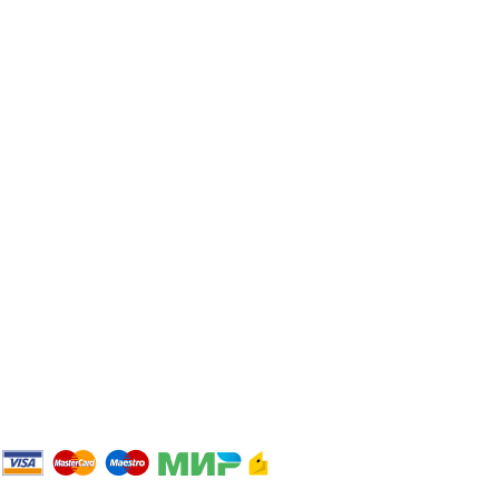
Покупателям
О магазине
Оплата и доставка
Возврат и обмен
Помощь
Опт
Размерные сетки производителей
Персональные данные
Политика конфиденциальности
2023 Интернет магазин ЛИДЕР.