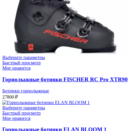
Выберите параметры
Быстрый просмотр
Мне нравится
Горнолыжные ботинки FISCHER RC Pro XTR90
Ботинки горнолыжные
27800
₽
Выберите параметры
Быстрый просмотр
Мне нравится
Горнолыжные ботинки ELAN BLOOM 1