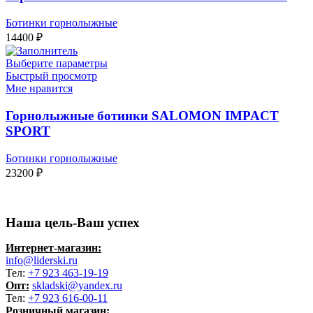
Ботинки горнолыжные
14400
₽
Выберите параметры
Быстрый просмотр
Мне нравится
Горнолыжные ботинки SALOMON IMPACT
SPORT
Ботинки горнолыжные
23200
₽
Наша цель-Ваш успех
Интернет-магазин:
info@liderski.ru
Тел:
+7 923 463-19-19
Опт:
skladski@yandex.ru
Тел:
+7 923 616-00-11
Розничный магазин: