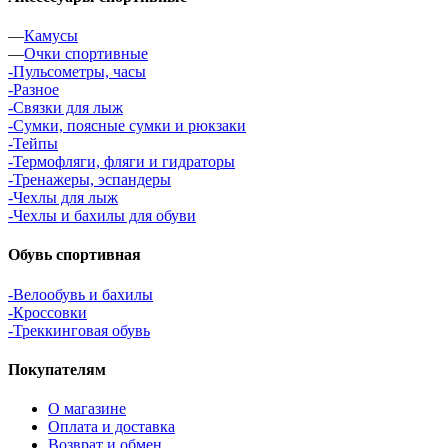
—
Камусы
—
Очки спортивные
-Пульсометры, часы
-Разное
-Связки для лыж
-Сумки, поясные сумки и рюкзаки
-Тейпы
-Термофляги, фляги и гидраторы
-Тренажеры, эспандеры
-Чехлы для лыж
-Чехлы и бахилы для обуви
Обувь спортивная
-Велообувь и бахилы
-Кроссовки
-Треккинговая обувь
Покупателям
О магазине
Оплата и доставка
Возврат и обмен