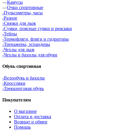
—
Камусы
—
Очки спортивные
-Пульсометры, часы
-Разное
-Связки для лыж
-Сумки, поясные сумки и рюкзаки
-Тейпы
-Термофляги, фляги и гидраторы
-Тренажеры, эспандеры
-Чехлы для лыж
-Чехлы и бахилы для обуви
Обувь спортивная
-Велообувь и бахилы
-Кроссовки
-Треккинговая обувь
Покупателям
О магазине
Оплата и доставка
Возврат и обмен
Помощь