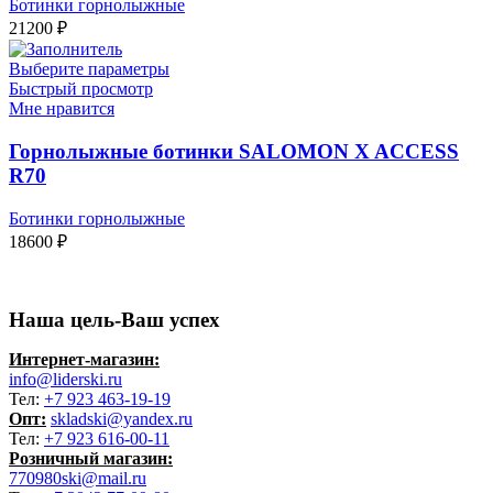
Ботинки горнолыжные
21200
₽
Выберите параметры
Быстрый просмотр
Мне нравится
Горнолыжные ботинки SALOMON X ACCESS
R70
Ботинки горнолыжные
18600
₽
Наша цель-Ваш успех
Интернет-магазин:
info@liderski.ru
Тел:
+7 923 463-19-19
Опт:
skladski@yandex.ru
Тел:
+7 923 616-00-11
Розничный магазин:
770980ski@mail.ru