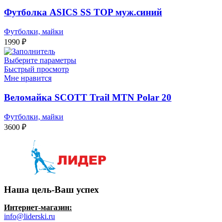
Футболка ASICS SS TOP муж.синий
Футболки, майки
1990
₽
Выберите параметры
Быстрый просмотр
Мне нравится
Веломайка SСOTT Trail MTN Polar 20
Футболки, майки
3600
₽
Наша цель-Ваш успех
Интернет-магазин:
info@liderski.ru