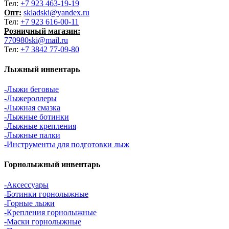
Тел:
+7 923 463-19-19
Опт:
skladski@yandex.ru
Тел:
+7 923 616-00-11
Розничный магазин:
770980ski@mail.ru
Тел:
+7 3842 77-09-80
Лыжный инвентарь
-Лыжи беговые
-Лыжероллеры
-Лыжная смазка
-Лыжные ботинки
-Лыжные крепления
-Лыжные палки
-Инструменты для подготовки лыж
Горнолыжный инвентарь
-Аксессуары
-Ботинки горнолыжные
-Горные лыжи
-Крепления горнолыжные
-Маски горнолыжные