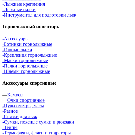
-Лыжные крепления
-Лыжные палки
-Инструменты для подготовки лыж
Горнолыжный инвентарь
-Аксессуары
-Ботинки горнолыжные
-Горные лыжи
-Крепления горнолыжные
-Маски горнолыжные
-Палки горнолыжные
-Шлемы горнолыжные
Аксессуары спортивные
—
Камусы
—
Очки спортивные
-Пульсометры, часы
-Разное
-Связки для лыж
-Сумки, поясные сумки и рюкзаки
-Тейпы
-Термофляги, фляги и гидраторы