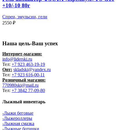
+10/-10 80г
Спреи, эмульсии, гели
2550
₽
Наша цель-Ваш успех
Интернет-магазин:
info@liderski.ru
Тел:
+7 923 463-19-19
Опт:
skladski@yandex.ru
Тел:
+7 923 616-00-11
Розничный магазин:
770980ski@mail.ru
Тел:
+7 3842 77-09-80
Лыжный инвентарь
-Лыжи беговые
-Лыжероллеры
-Лыжная смазка
-Лыжные ботинки