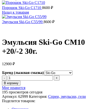
Порошок Ski-Go C1710
8600
₽
Назад к товарам
Эмульсия Ski-Go С55/99
8600
₽
Эмульсия Ski-Go CM10
+20/-2 30г.
12900
₽
Бренд (лыжная смазка)
Количество
товара
В корзину
Эмульсия
Мне нравится
Ski-
195
просмотров сегодня
Go
Артикул:
62999
Категория:
Спреи, эмульсии, гели
CM10
Поделится товаром:
+20/-2
30г.