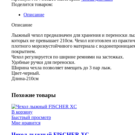
Black
Поделится товаром:
на
3
Описание
пары,
210
Описание
см
Лыжный чехол предназначен для хранения и переноски лы
которых не превышает 210см. Чехол изготовлен из практич
плотного морозоустойчивого материала с водонепроница
покрытием.
Чехол регулируется по ширине ремнями на застежках.
Удобные ручки для переноски.
Ширина чехла позволяет вмещать до 3 пар лыж.
Цвет-черный.
Длина-210см
Похожие товары
В корзину
Быстрый просмотр
Мне нравится
Чехол лыжный FISCHER XС