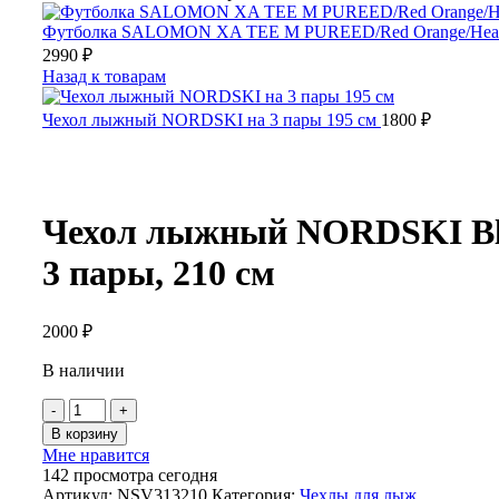
Футболка SALOMON XA TEE M PUREED/Red Orange/Hea
2990
₽
Назад к товарам
Чехол лыжный NORDSKI на 3 пары 195 см
1800
₽
Чехол лыжный NORDSKI Bl
3 пары, 210 см
2000
₽
В наличии
Количество
товара
В корзину
Чехол
Мне нравится
лыжный
142
просмотра сегодня
NORDSKI
Артикул:
NSV313210
Категория:
Чехлы для лыж