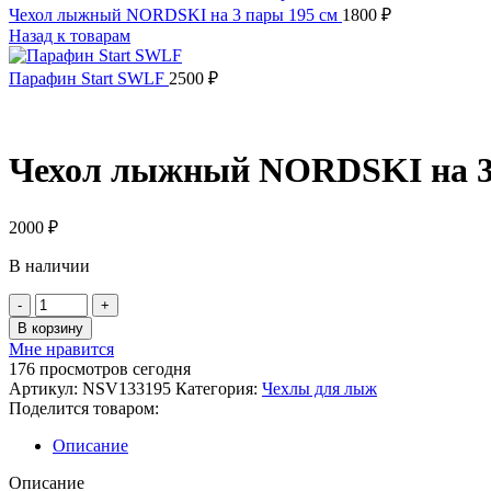
Чехол лыжный NORDSKI на 3 пары 195 см
1800
₽
Назад к товарам
Парафин Start SWLF
2500
₽
Чехол лыжный NORDSKI на 3 
2000
₽
В наличии
Количество
товара
В корзину
Чехол
Мне нравится
лыжный
176
просмотров сегодня
NORDSKI
Артикул:
NSV133195
Категория:
Чехлы для лыж
на
Поделится товаром:
3
пары
Описание
лыж,
195
Описание