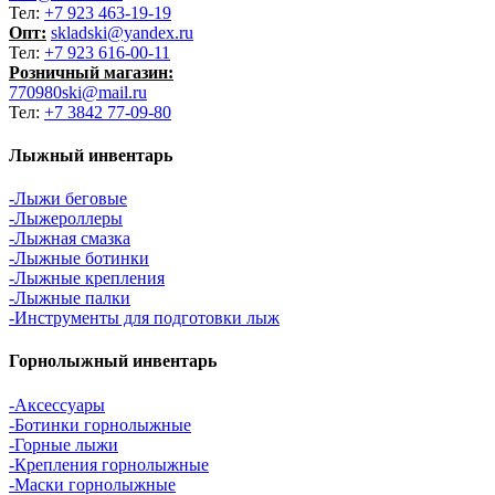
Тел:
+7 923 463-19-19
Опт:
skladski@yandex.ru
Тел:
+7 923 616-00-11
Розничный магазин:
770980ski@mail.ru
Тел:
+7 3842 77-09-80
Лыжный инвентарь
-Лыжи беговые
-Лыжероллеры
-Лыжная смазка
-Лыжные ботинки
-Лыжные крепления
-Лыжные палки
-Инструменты для подготовки лыж
Горнолыжный инвентарь
-Аксессуары
-Ботинки горнолыжные
-Горные лыжи
-Крепления горнолыжные
-Маски горнолыжные