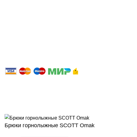
Опт
Размерные сетки производителей
Персональные данные
Политика конфиденциальности
2023 Интернет магазин ЛИДЕР.
ООО«Спортивно-экипировочный центр «СибСпорт»
ИНН 4205037175 / ОГРН 1024240677020
Сайт любезно предоставлен разработчиками
Web-студии
Вячеслава Круговых
Брюки горнолыжные SCOTT Omak