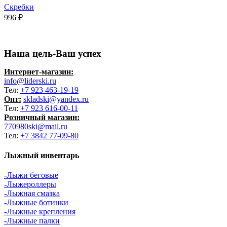
Скребки
996
₽
Наша цель-Ваш успех
Интернет-магазин:
info@liderski.ru
Тел:
+7 923 463-19-19
Опт:
skladski@yandex.ru
Тел:
+7 923 616-00-11
Розничный магазин:
770980ski@mail.ru
Тел:
+7 3842 77-09-80
Лыжный инвентарь
-Лыжи беговые
-Лыжероллеры
-Лыжная смазка
-Лыжные ботинки
-Лыжные крепления
-Лыжные палки