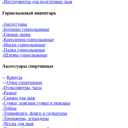
-Инструменты для подготовки лыж
Горнолыжный инвентарь
-Аксессуары
-Ботинки горнолыжные
-Горные лыжи
-Крепления горнолыжные
-Маски горнолыжные
-Палки горнолыжные
-Шлемы горнолыжные
Аксессуары спортивные
—
Камусы
—
Очки спортивные
-Пульсометры, часы
-Разное
-Связки для лыж
-Сумки, поясные сумки и рюкзаки
-Тейпы
-Термофляги, фляги и гидраторы
-Тренажеры, эспандеры
-Чехлы для лыж