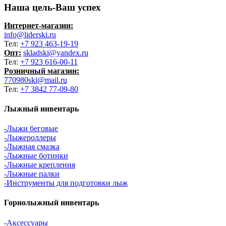
Наша цель-Ваш успех
Интернет-магазин:
info@liderski.ru
Тел:
+7 923 463-19-19
Опт:
skladski@yandex.ru
Тел:
+7 923 616-00-11
Розничный магазин:
770980ski@mail.ru
Тел:
+7 3842 77-09-80
Лыжный инвентарь
-Лыжи беговые
-Лыжероллеры
-Лыжная смазка
-Лыжные ботинки
-Лыжные крепления
-Лыжные палки
-Инструменты для подготовки лыж
Горнолыжный инвентарь
-Аксессуары