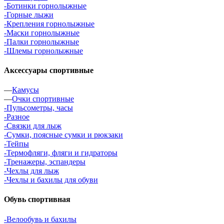
-Ботинки горнолыжные
-Горные лыжи
-Крепления горнолыжные
-Маски горнолыжные
-Палки горнолыжные
-Шлемы горнолыжные
Аксессуары спортивные
—
Камусы
—
Очки спортивные
-Пульсометры, часы
-Разное
-Связки для лыж
-Сумки, поясные сумки и рюкзаки
-Тейпы
-Термофляги, фляги и гидраторы
-Тренажеры, эспандеры
-Чехлы для лыж
-Чехлы и бахилы для обуви
Обувь спортивная
-Велообувь и бахилы