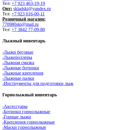
Тел:
+7 923 463-19-19
Опт:
skladski@yandex.ru
Тел:
+7 923 616-00-11
Розничный магазин:
770980ski@mail.ru
Тел:
+7 3842 77-09-80
Лыжный инвентарь
-Лыжи беговые
-Лыжероллеры
-Лыжная смазка
-Лыжные ботинки
-Лыжные крепления
-Лыжные палки
-Инструменты для подготовки лыж
Горнолыжный инвентарь
-Аксессуары
-Ботинки горнолыжные
-Горные лыжи
-Крепления горнолыжные
-Маски горнолыжные