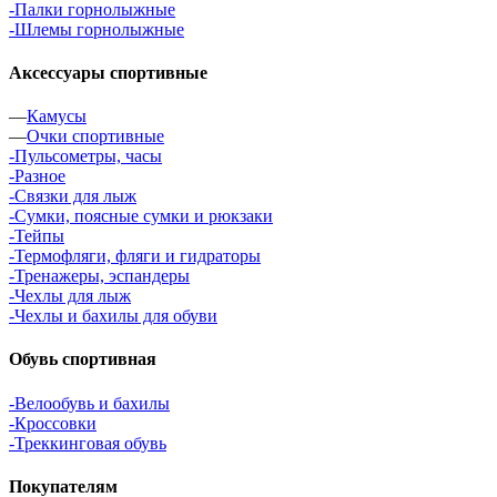
-Палки горнолыжные
-Шлемы горнолыжные
Аксессуары спортивные
—
Камусы
—
Очки спортивные
-Пульсометры, часы
-Разное
-Связки для лыж
-Сумки, поясные сумки и рюкзаки
-Тейпы
-Термофляги, фляги и гидраторы
-Тренажеры, эспандеры
-Чехлы для лыж
-Чехлы и бахилы для обуви
Обувь спортивная
-Велообувь и бахилы
-Кроссовки
-Треккинговая обувь
Покупателям