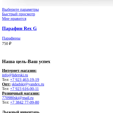
Выберите параметры
Быстрый просмотр
Мне нравится
Парафин Rex G
Парафины
750
₽
Наша цель-Ваш успех
Интернет-магазин:
info@liderski.ru
Тел:
+7 923 463-19-19
Опт:
skladski@yandex.ru
Тел:
+7 923 616-00-11
Розничный магазин:
770980ski@mail.ru
Тел:
+7 3842 77-09-80
Лыжный инвентарь