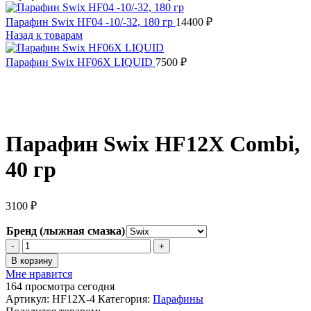
Парафин Swix HF04 -10/-32, 180 гр
14400
₽
Назад к товарам
Парафин Swix HF06X LIQUID
7500
₽
Парафин Swix HF12X Combi,
40 гр
3100
₽
Бренд (лыжная смазка)
Количество
товара
В корзину
Парафин
Мне нравится
Swix
164
просмотра сегодня
HF12X
Артикул:
HF12X-4
Категория:
Парафины
Combi,