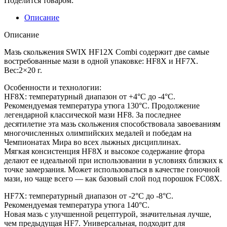
Поделится товаром:
40
гр
Описание
Описание
Мазь скольжения SWIX HF12X Combi содержит две самые
востребованные мази в одной упаковке: HF8X и HF7X.
Вес:2×20 г.
Особенности и технологии:
HF8X: температурный диапазон от +4°C до -4°С.
Рекомендуемая температура утюга 130°С. Продолжение
легендарной классической мази HF8. За последнее
десятилетие эта мазь скольжения способствовала завоеваниям
многочисленных олимпийских медалей и победам на
Чемпионатах Мира во всех лыжных дисциплинах.
Мягкая консистенция HF8X и высокое содержание фтора
делают ее идеальной при использовании в условиях близких к
точке замерзания. Может использоваться в качестве гоночной
мази, но чаще всего — как базовый слой под порошок FC08X.
HF7X: температурный диапазон от -2°C до -8°С.
Рекомендуемая температура утюга 140°С.
Новая мазь с улучшенной рецептурой, значительная лучше,
чем предыдущая HF7. Универсальная, подходит для