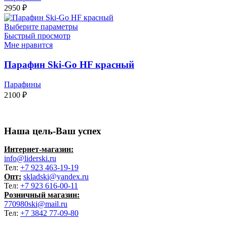
2950
₽
Выберите параметры
Быстрый просмотр
Мне нравится
Парафин Ski-Go HF красный
Парафины
2100
₽
Наша цель-Ваш успех
Интернет-магазин:
info@liderski.ru
Тел:
+7 923 463-19-19
Опт:
skladski@yandex.ru
Тел:
+7 923 616-00-11
Розничный магазин:
770980ski@mail.ru
Тел:
+7 3842 77-09-80