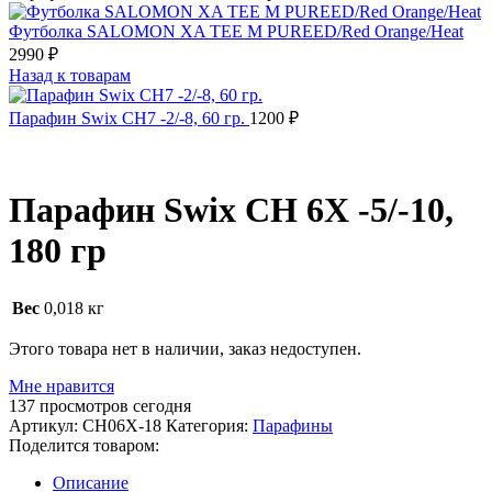
Футболка SALOMON XA TEE M PUREED/Red Orange/Heat
2990
₽
Назад к товарам
Парафин Swix CH7 -2/-8, 60 гр.
1200
₽
РАСПРОДАНО
Парафин Swix CH 6X -5/-10,
180 гр
Вес
0,018 кг
Этого товара нет в наличии, заказ недоступен.
Мне нравится
137
просмотров сегодня
Артикул:
CH06X-18
Категория:
Парафины
Поделится товаром:
Описание