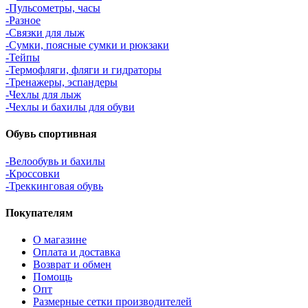
-Пульсометры, часы
-Разное
-Связки для лыж
-Сумки, поясные сумки и рюкзаки
-Тейпы
-Термофляги, фляги и гидраторы
-Тренажеры, эспандеры
-Чехлы для лыж
-Чехлы и бахилы для обуви
Обувь спортивная
-Велообувь и бахилы
-Кроссовки
-Треккинговая обувь
Покупателям
О магазине
Оплата и доставка
Возврат и обмен
Помощь
Опт
Размерные сетки производителей